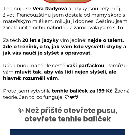
Jmenuju se
Věra Rádyová
a jazyky jsou celý můj
život. Francouzštinu jsem dostala od mámy skoro s
mateřským mlékem, miluju ji dodnes. Češtinu jsem
začala učit trochu náhodou a zamilovala jsem si to.
Za těch
20 let s jazyky
vím jediné:
nejde o talent.
Jde o trénink, o to, jak vám kdo vysvětlí chyby a
jak vás naučí je slyšet a opravovat.
Ráda budu na téhle cestě
vaší parťačkou
. Pomůžu
vám
mluvit tak, aby vás lidi nejen slyšeli, ale
hlavně: rozuměli vám
.
Proto jsem vytvořila
tenhle balíček za 199 Kč
. Žádná
teorie. Jen to, co funguje. 🤍❤️💙
✨ Než příště otevřete pusu,
otevřete tenhle balíček