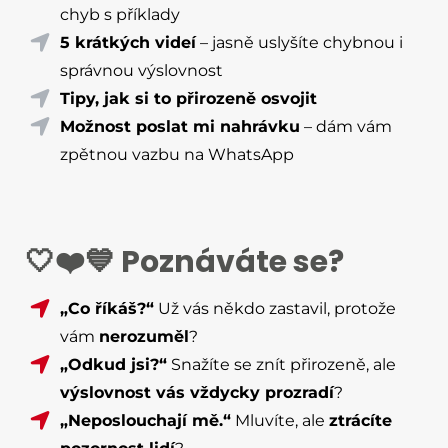
chyb s příklady
5 krátkých videí
– jasně uslyšíte chybnou i
správnou výslovnost
Tipy, jak si to přirozeně osvojit
Možnost poslat mi nahrávku
– dám vám
zpětnou vazbu na WhatsApp
🤍❤️💙 Poznáváte se?
„Co říkáš?“
Už vás někdo zastavil, protože
vám
nerozuměl
?
„Odkud jsi?“
Snažíte se znít přirozeně, ale
výslovnost vás vždycky prozradí
?
„Neposlouchají mě.“
Mluvíte, ale
ztrácíte