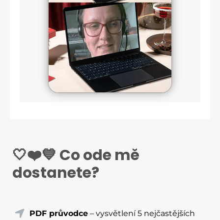
🤍❤️💙 Co ode mě
dostanete?
PDF průvodce
– vysvětlení 5 nejčastějších