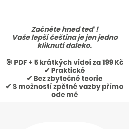
Začněte hned teď !
Vaše lepší čeština je jen jedno
kliknutí daleko.
🎯
PDF + 5 krátkých videí za 199 Kč
✔ Praktické
✔ Bez zbytečné teorie
✔ S možností zpětné vazby přímo
ode mě