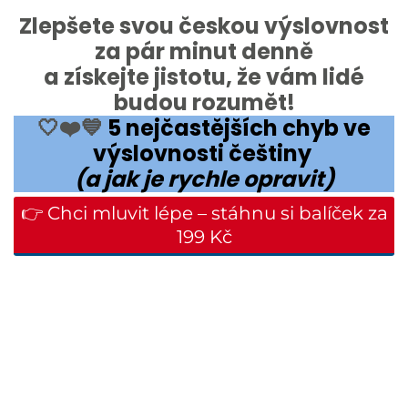
Zlepšete svou českou výslovnost
za pár minut denně
a získejte jistotu, že vám lidé
budou rozumět!
🤍❤️💙
5 nejčastějších chyb ve
výslovnosti češtiny
(a jak je rychle opravit)
👉 Chci mluvit lépe – stáhnu si balíček za
199 Kč