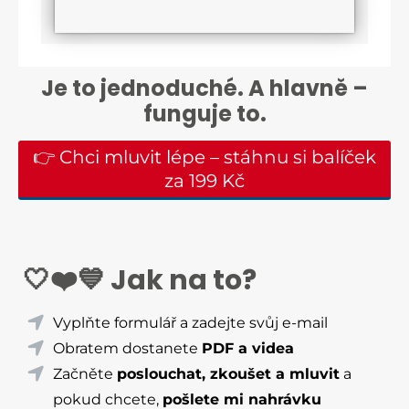
Je to jednoduché. A hlavně –
funguje to.
👉 Chci mluvit lépe – stáhnu si balíček
za 199 Kč
🤍❤️💙 Jak na to?
Vyplňte formulář a zadejte svůj e-mail
Obratem dostanete
PDF a videa
Začněte
poslouchat, zkoušet a mluvit
a
pokud chcete,
pošlete mi nahrávku