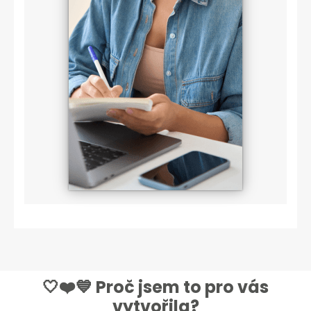
🤍❤️💙
Proč jsem to pro vás
vytvořila?