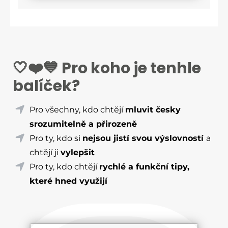
🤍❤️💙 Pro koho je tenhle
balíček?
Pro všechny, kdo chtějí
mluvit česky
srozumitelně a přirozeně
Pro ty, kdo si
nejsou jistí svou výslovností
a
chtějí ji
vylepšit
Pro ty, kdo chtějí
rychlé a funkční tipy,
které hned využijí